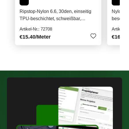
Ripstop-Nylon 6.6, 30den, einseitig
Nylon, 7
TPU-beschichtet, schweißbar,
beschic
120g/qm
Artikel-Nr.: 72708
Artikel-N
€15.40
/Meter
€16.40