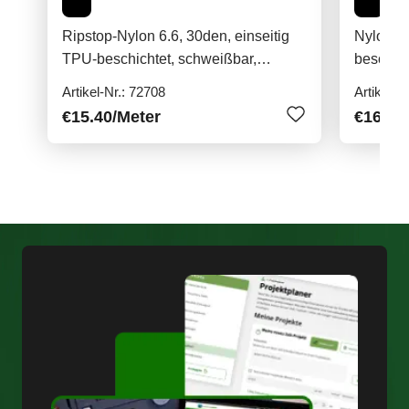
Ripstop-Nylon 6.6, 30den, einseitig
Nylon, 7
TPU-beschichtet, schweißbar,
beschic
120g/qm
Artikel-Nr.: 72708
Artikel-N
€15.40
/Meter
€16.40