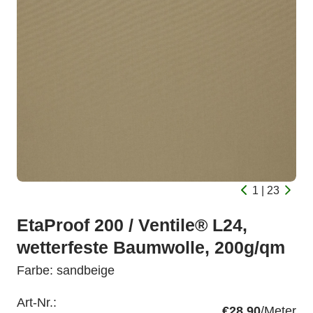
1 | 23
EtaProof 200 / Ventile® L24,
wetterfeste Baumwolle, 200g/qm
Farbe: sandbeige
Art-Nr.:
€28.90
/Meter