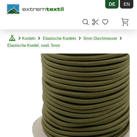
DE
EN
Shopware
Artikel
Kordeln
Elastische Kordeln
5mm Durchmesser
Elastische Kordel, rund, 5mm