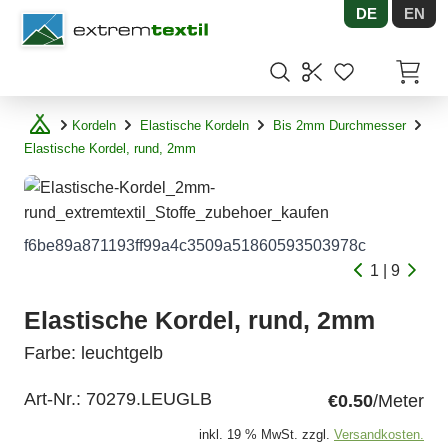
DE
EN
Shopware
Artikel
Kordeln
Elastische Kordeln
Bis 2mm Durchmesser
Elastische Kordel, rund, 2mm
f6be89a871193ff99a4c3509a51860593503978c
1 | 9
Elastische Kordel, rund, 2mm
Farbe: leuchtgelb
Art-Nr.:
70279.LEUGLB
€0.50
/Meter
inkl. 19 % MwSt. zzgl.
Versandkosten.