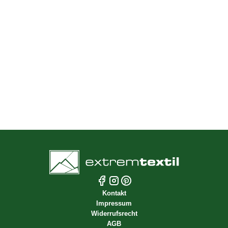
Weltweiter Versand
Musterversand
Versand kostenfrei ab 70 EUR deutschlandweit
Schneller Versand ab Lager
Selbstabholung vor Ort in Dresden
Optionaler Rollenversand
Kontakt
Impressum
Widerrufsrecht
AGB