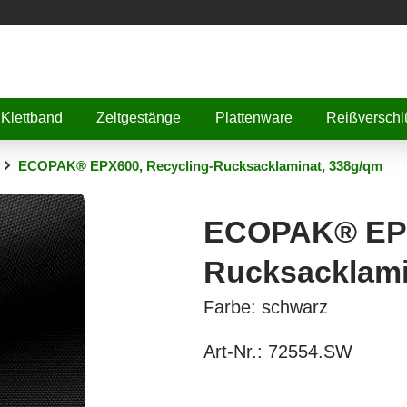
Klettband
Zeltgestänge
Plattenware
Reißverschl
ECOPAK® EPX600, Recycling-Rucksacklaminat, 338g/qm
ECOPAK® EPX
Rucksacklami
Farbe: schwarz
Art-Nr.:
72554.SW