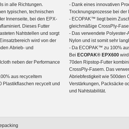
s in alle Richtungen.
- Dank eines innovativen Pr
n typischen, technischen
Trocknungsprozesse bei der 
der Innenseite, bei den EPX-
- ECOPAK™ liegt beim Zuschni
flaminiert. Dieses Futter
gleichmäßige CrossPly-Faser 
asteten Nahtstellen und sorgt
- Das verwendete Polyester-
Einsatzbereich wird von der
Nylon und ist somit sehr lang
den Abrieb- und
- Da ECOPAK™ zu 100% aus Pol
Bei
ECOPAK® EPX600
wird
cloth neben der Performance
70den Ripstop-Futter kombini
CrossPly-Fasern. Das verwen
100% aus recyceltem
Abriebfestigkeit wie 500den
0 Plastikflaschen recycelt und
Verstärkungen, Packsäcke ode
und Nahtstabilität.
epacking