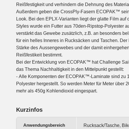
Reißfestigkeit und verhindern die Dehnung des Material
Außerdem geben die CrossPly-Fasern ECOPAK™ seine
Look. Bei den EPLX-Varianten liegt der glatte Film auf 
Styles wurde ein Futter aus 70den-Ripstop-Polyester au
verstärkt das Gewebe zusätzlich, z.B. an besonders bel
für ein helles Inneres in Rucksäcken und Taschen. Der 
Stärke des Aussengewebes und der damit einhergehen
Reißfestikeit bestimmt.
Bei der Entwicklung von ECOPAK™ hat Challenge Sail
das Thema Nachhaltigkeit in den Mittelpunkt gestellt:
- Alle Komponenten der ECOPAK™-Laminate sind zu 
Polyester hergestellt. So werden Meter für Meter über 2
mehr als 450g Kohlendioxid eingespart.
Kurzinfos
Anwendungsbereich
Rucksack/Tasche, Bik