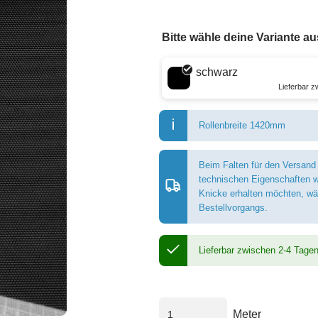
Bitte wähle deine Variante au
Wähle eine Farbe
schwarz
Lieferbar 
Rollenbreite 1420mm
Beim Falten für den Versand
technischen Eigenschaften w
Knicke erhalten möchten, wäh
Bestellvorgangs.
Lieferbar zwischen 2-4 Tage
Meter