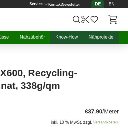
DE
EN
Service
Kontakt
Newsletter
Artikel, 
üsse
Nähzubehör
Know-How
Nähprojekte
600, Recycling-
nat, 338g/qm
€37.90
/Meter
inkl. 19 % MwSt. zzgl.
Versandkosten.