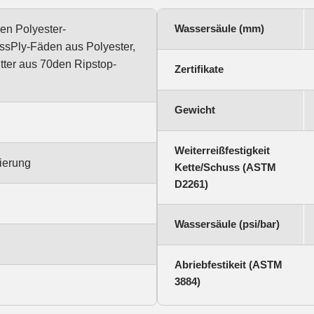
Wassersäule (mm)
en Polyester-
sPly-Fäden aus Polyester,
tter aus 70den Ripstop-
Zertifikate
Gewicht
Weiterreißfestigkeit
ierung
Kette/Schuss (ASTM
D2261)
Wassersäule (psi/bar)
Abriebfestikeit (ASTM
3884)