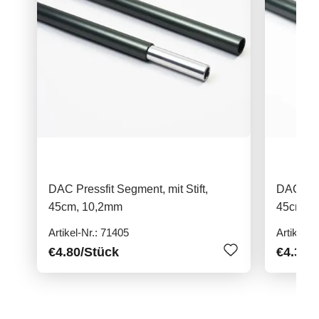
DAC Pressfit Segment, mit Stift,
DAC Pres
45cm, 10,2mm
45cm, 
Artikel-Nr.: 71405
Artikel-N
€4.80
/Stück
€4.30
/