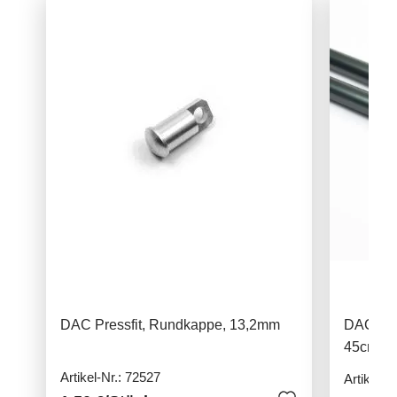
DAC Pressfit, Rundkappe, 13,2mm
DAC Pres
45cm, 
Artikel-Nr.: 72527
Artikel-N