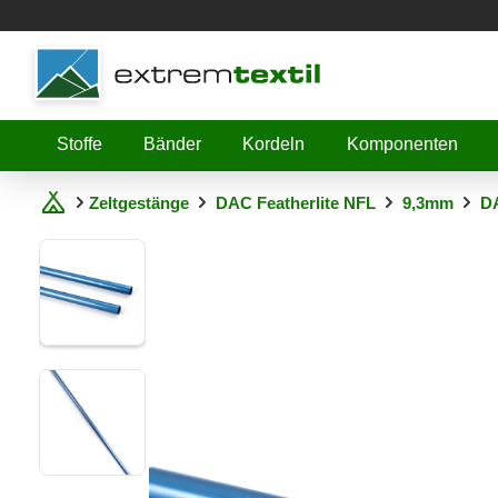
Shopware
Stoffe
Bänder
Kordeln
Komponenten
Zeltgestänge
DAC Featherlite NFL
9,3mm
DA