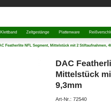
Klettband
Zeltgestänge
Plattenware
Reißverschl
C Featherlite NFL Segment, Mittelstück mit 2 Stiftaufnahmen, 
DAC Featherl
Mittelstück m
9,3mm
Art-Nr.:
72540