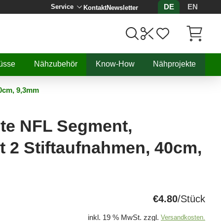
DE
EN
Service
Kontakt
Newsletter
Artikel, 
üsse
Nähzubehör
Know-How
Nähprojekte
40cm, 9,3mm
ite NFL Segment,
it 2 Stiftaufnahmen, 40cm,
€4.80
/Stück
inkl. 19 % MwSt. zzgl.
Versandkosten.