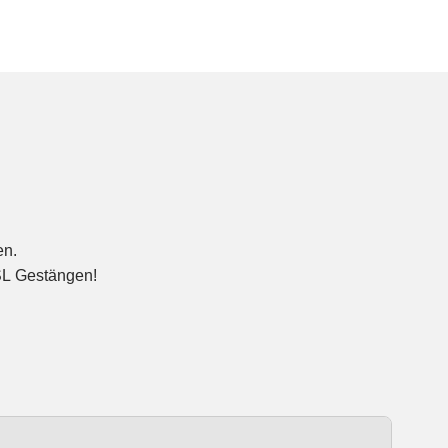
en.
SL Gestängen!