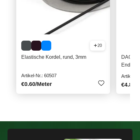
20
Elastische Kordel, rund, 3mm
DAC Fea
Endstück
8,7mm
Artikel-Nr.: 60507
Artikel-N
€0.60
/Meter
€4.80
/