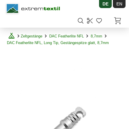
DE
EN
Shopware
Artikel
Zeltgestänge
DAC Featherlite NFL
8,7mm
DAC Featherlite NFL, Long Tip, Gestängespitze glatt, 8,7mm