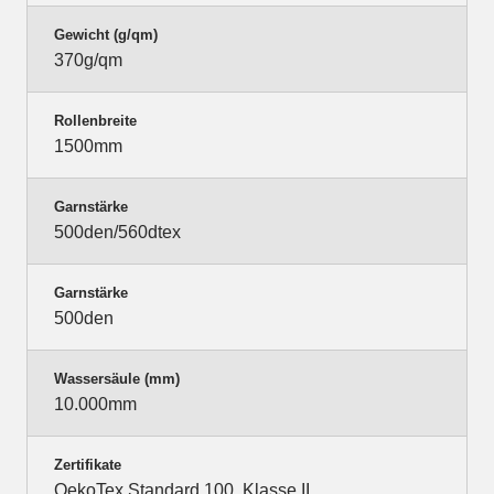
Gewicht (g/qm)
370g/qm
Rollenbreite
1500mm
Garnstärke
500den/560dtex
Garnstärke
500den
Wassersäule (mm)
10.000mm
Zertifikate
OekoTex Standard 100, Klasse II