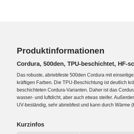
Produktinformationen
Cordura, 500den, TPU-beschichtet, HF-s
Das robuste, abriebfeste 500den Cordura mit einseitig
verbunden werden. Dadurch lassen sich relativ leicht luft
kräftigen Farben. Die TPU-Beschichtung ist deutlich krä
mit sehr hoher Haltekraft herstellen. Cordura ist mit 
beschichteten Cordura-Varianten. Daher ist das Cordur
texturierten und dadurch im Griff angenehmen Oberfl
wasser- und luftdicht, aber auch etwas steifer. Außerd
Taschen, Rucksäcke, Fahrradtaschen, wasserdic
UV-beständig, sehr abriebfest und kann durch Wärme
Kurzinfos