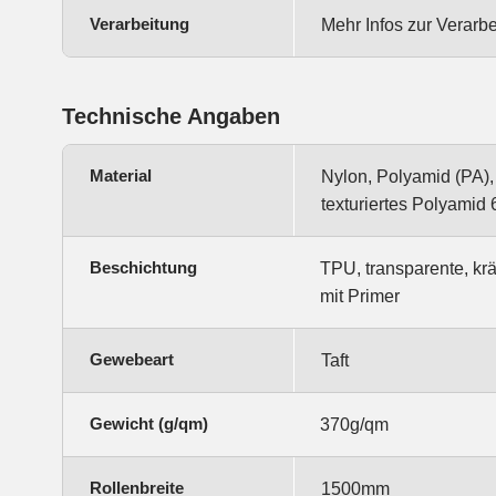
Verarbeitung
Mehr Infos zur Verarb
Technische Angaben
Material
Nylon, Polyamid (PA),
texturiertes Polyamid 
Beschichtung
TPU, transparente, kr
mit Primer
Gewebeart
Taft
Gewicht (g/qm)
370g/qm
Rollenbreite
1500mm