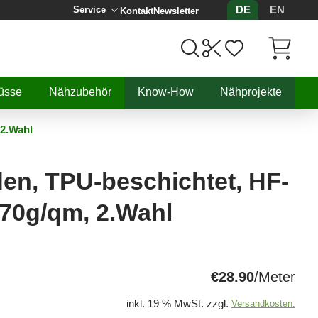
DE
EN
Service
Kontakt
Newsletter
Artikel, 
üsse
Nähzubehör
Know-How
Nähprojekte
 2.Wahl
en, TPU-beschichtet, HF-
370g/qm, 2.Wahl
€28.90
/Meter
inkl. 19 % MwSt. zzgl.
Versandkosten.