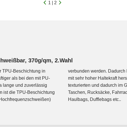
1 | 2
chweißbar, 370g/qm, 2.Wahl
er TPU-Beschichtung in
- und wasserdichte Nähte
ftiger als bei den mit PU-
seiner leicht angerauten,
a lange und zuverlässig
äche super geeignet für
em ist die TPU-Beschichtung
hte Aufbewahrungssäcke,
 (Hochfrequenzschweißen)
Haulbags, Dufflebags etc..