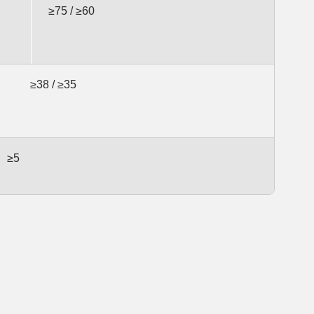
≥75 / ≥60
≥38 / ≥35
≥5