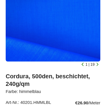
1 | 19
Cordura, 500den, beschichtet,
240g/qm
Farbe: himmelblau
Art-Nr.:
40201.HMMLBL
€26.90
/Meter