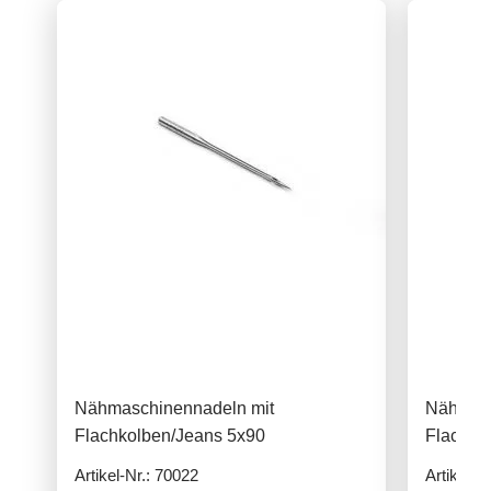
Nähmaschinennadeln mit
Nähmasc
Flachkolben/Jeans 5x90
Flachko
Artikel-Nr.: 70022
Artikel-N