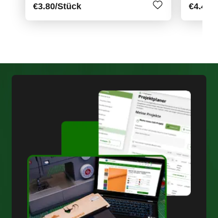
€3.80
/Stück
€4.40
/