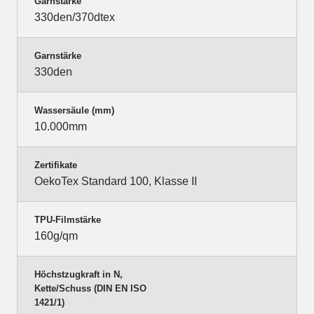
Garnstärke
330den/370dtex
Garnstärke
330den
Wassersäule (mm)
10.000mm
Zertifikate
OekoTex Standard 100, Klasse II
TPU-Filmstärke
160g/qm
Höchstzugkraft in N,
Kette/Schuss (DIN EN ISO
1421/1)