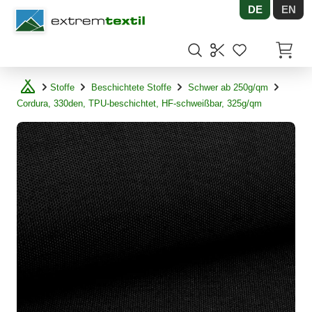
DE
EN
Shopware
Artikel
Stoffe
Beschichtete Stoffe
Schwer ab 250g/qm
Cordura, 330den, TPU-beschichtet, HF-schweißbar, 325g/qm