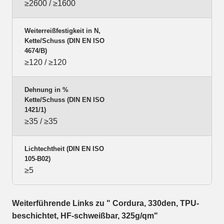
≥2600 / ≥1600
Weiterreißfestigkeit in N,
Kette/Schuss (DIN EN ISO
4674/B)
≥120 / ≥120
Dehnung in %
Kette/Schuss (DIN EN ISO
1421/1)
≥35 / ≥35
Lichtechtheit (DIN EN ISO
105-B02)
≥5
Weiterführende Links zu " Cordura, 330den, TPU-
beschichtet, HF-schweißbar, 325g/qm"