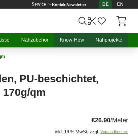
DE
EN
Service
Kontakt
Newsletter
Artikel, 
üsse
Nähzubehör
Know-How
Nähprojekte
/qm
en, PU-beschichtet,
, 170g/qm
€26.90
/Meter
inkl. 19 % MwSt. zzgl.
Versandkosten.