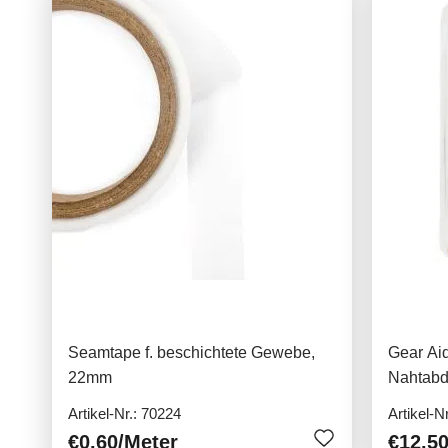
Seamtape f. beschichtete Gewebe,
Gear Ai
22mm
Nahtabdi
Artikel-Nr.: 70224
Artikel-N
€0.60
/Meter
€12.5