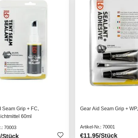
d Seam Grip + FC,
Gear Aid Seam Grip + WP,
chtmittel 60ml
Artikel-Nr.: 70001
r.: 70003
€11.95
/Stück
0
/Stück