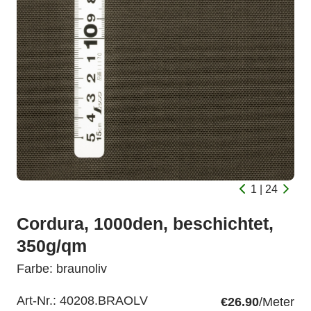
1 | 24
Cordura, 1000den, beschichtet,
350g/qm
Farbe: braunoliv
Art-Nr.:
40208.BRAOLV
€26.90
/Meter