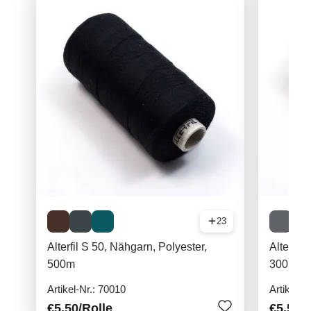
23
Alterfil S 50, Nähgarn, Polyester,
Alterfil
500m
300m
Artikel-Nr.: 70010
Artikel-N
€5.50
/Rolle
€5.50
/