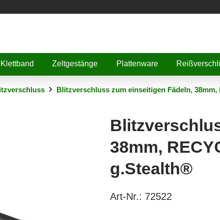
Klettband
Zeltgestänge
Plattenware
Reißverschl
itzverschluss
Blitzverschluss zum einseitigen Fädeln, 38mm
Blitzverschlu
38mm, RECYC
g.Stealth®
Art-Nr.:
72522