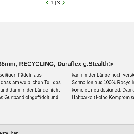
1 | 3
, 38mm, RECYCLING, Duraflex g.Stealth®
seitigen Fädeln aus
chhaltigen g.Stealth-
 dass am weiblichen Teil das
 Duraflex seine Schnallen
und dann in der Länge nicht
truktionen müssen bei der
as Gurtband eingefädelt und
Haltbarkeit keine Kompromi
estellbar