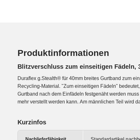
Produktinformationen
Blitzverschluss zum einseitigen Fädeln
Duraflex g.Stealth® für 40mm breites Gurtband zum ein
kann in der Länge noch verstellt werden. Für die neuen, na
Recycling-Material. "Zum einseitigen Fädeln" bedeutet,
Schnallen aus 100% Recycling-Polyamid (rPA) hat
Gurtband nach dem Einfädeln festgenäht werden muss 
komplett neu designed. Dank ausgeklügelter Kons
mehr verstellt werden kann. Am männlichen Teil wird d
Kurzinfos
Nachlieferfähigkeit
Standardartikel nachb