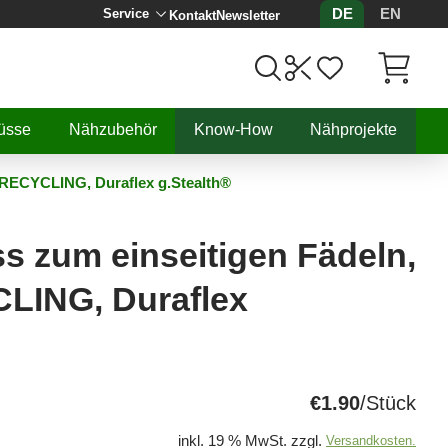
DE
EN
Service
Kontakt
Newsletter
Artikel, 
üsse
Nähzubehör
Know-How
Nähprojekte
, RECYCLING, Duraflex g.Stealth®
ss zum einseitigen Fädeln,
LING, Duraflex
€1.90
/Stück
inkl. 19 % MwSt. zzgl.
Versandkosten.