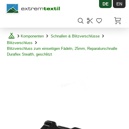
DE
EN
Shopware
Artikel
Komponenten
Schnallen & Blitzverschlüsse
Blitzverschluss
Blitzverschluss zum einseitigen Fädeln, 25mm, Reparaturschnalle
Duraflex Stealth, geschlitzt