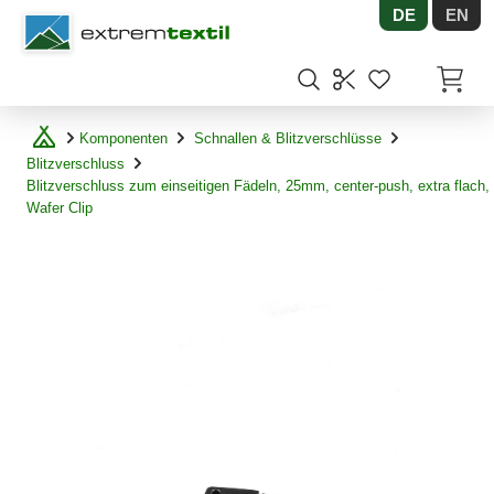
DE
EN
Shopware
Artikel
Komponenten
Schnallen & Blitzverschlüsse
Blitzverschluss
Blitzverschluss zum einseitigen Fädeln, 25mm, center-push, extra flach,
Wafer Clip