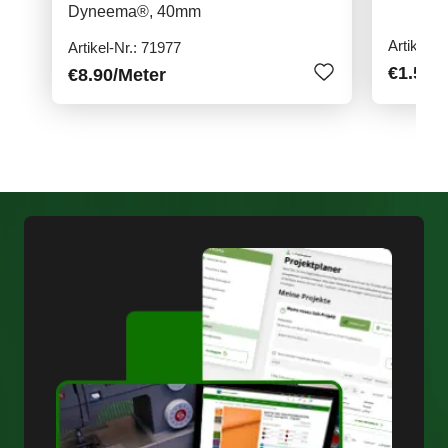
Dyneema®, 40mm
Artikel-N
Artikel-Nr.: 71977
€1.50
/
€8.90
/Meter