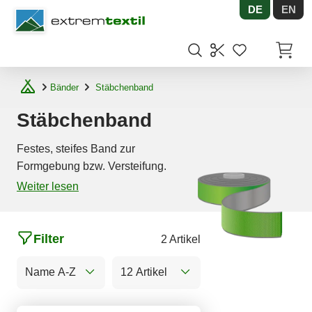
DE
EN
Shopware
Artikel
Bänder
Stäbchenband
Stäbchenband
Festes, steifes Band zur
Formgebung bzw. Versteifung.
Weiter lesen
Filter
2 Artikel
Name A-Z
12 Artikel