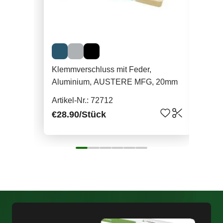
Klemmverschluss mit Feder,
Kle
Aluminium, AUSTERE MFG, 20mm
Alu
Artikel-Nr.: 72712
Arti
€28.90
/Stück
€28