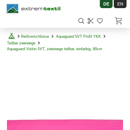
DE
EN
Shopware
Artikel
Reißverschlüsse
Aquaguard 5VT Profil YKK
Teilbar zweiwege
Aquaguard Vislon 5VT, zweiwege teilbar, einfarbig, 80cm