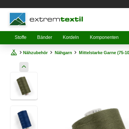
Shopware
Stoffe
Bänder
Kordeln
Komponenten
Nähzubehör
Nähgarn
Mittelstarke Garne (75-1