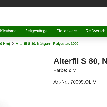
Klettband
Zeltgestänge
Plattenware
Reißverschl
00 Nm)
Alterfil S 80, Nähgarn, Polyester, 1000m
Alterfil S 80,
Farbe: oliv
Art-Nr.:
70009.OLIV