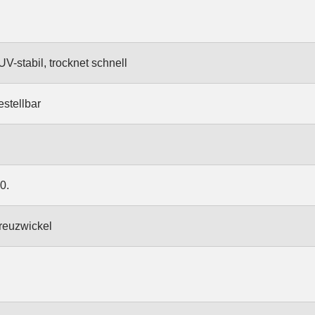
V-stabil, trocknet schnell
estellbar
0.
reuzwickel