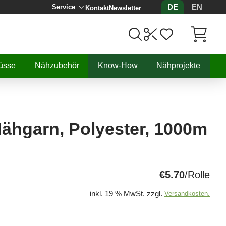
DE
EN
Service
Kontakt
Newsletter
Artikel, 
üsse
Nähzubehör
Know-How
Nähprojekte
 Nähgarn, Polyester, 1000m
€5.70
/Rolle
inkl. 19 % MwSt. zzgl.
Versandkosten.