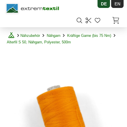
DE
EN
Shopware
Artikel
Nähzubehör
Nähgarn
Kräftige Garne (bis 75 Nm)
Alterfil S 50, Nähgarn, Polyester, 500m