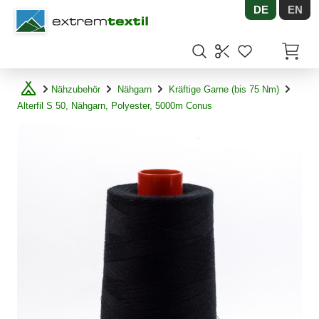
DE
EN
Shopware
Artikel
Nähzubehör
Nähgarn
Kräftige Garne (bis 75 Nm)
Alterfil S 50, Nähgarn, Polyester, 5000m Conus