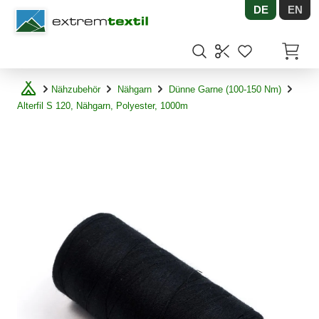
DE
EN
Shopware
Artikel
Nähzubehör
Nähgarn
Dünne Garne (100-150 Nm)
Alterfil S 120, Nähgarn, Polyester, 1000m