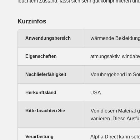
feuchtem Zustand, lässt sich sehr gut komprimieren und i
Kurzinfos
Anwendungsbereich
wärmende Bekleidung,
Eigenschaften
atmungsaktiv, windabw
Nachlieferfähigkeit
Vorübergehend im Sor
Herkunftsland
USA
Bitte beachten Sie
Von diesem Material g
variieren. Diese Ausfü
Verarbeitung
Alpha Direct kann sol