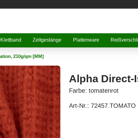
Klettband
Zeltgestänge
Plattenware
Reißverschl
lation, 210g/qm [MM]
Alpha Direct-
Farbe: tomatenrot
Art-Nr.:
72457.TOMATO