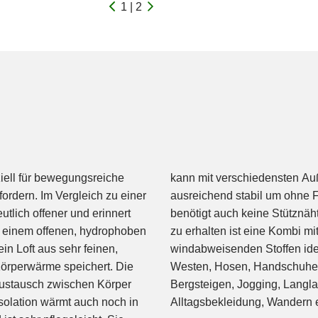
1 | 2
ziell für bewegungsreiche
iert werden und ist sogar
fordern. Im Vergleich zu einer
werden. Die Alpha-Isolation
utlich offener und erinnert
d atmungsaktive Bekleidung
s einem offenen, hydrophoben
und hoch atmungsaktiven,
in Loft aus sehr feinen,
te sind leichte Jacken,
Körperwärme speichert. Die
en Ausdauersport, z.B. für
taustausch zwischen Körper
er natürlich auch ideal für
olation wärmt auch noch in
Alltagsbekleidung, Wandern e