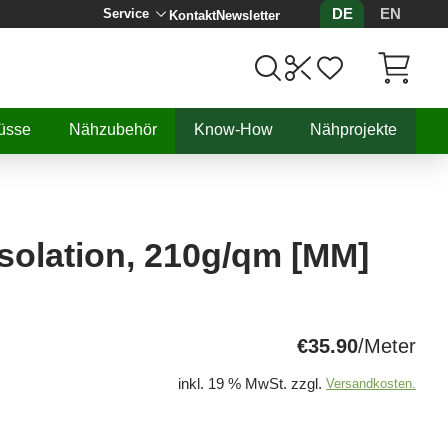
DE
EN
Service
Kontakt
Newsletter
Artikel, 
üsse
Nähzubehör
Know-How
Nähprojekte
Isolation, 210g/qm [MM]
€35.90
/Meter
inkl. 19 % MwSt. zzgl.
Versandkosten.