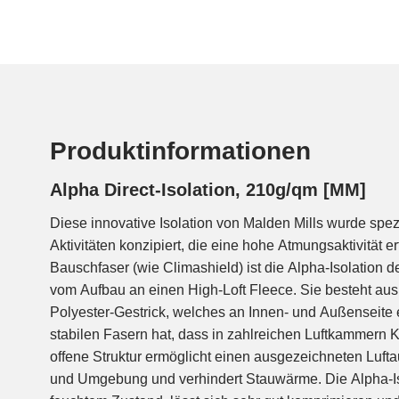
Produktinformationen
Alpha Direct-Isolation, 210g/qm [MM]
Diese innovative Isolation von Malden Mills wurde spe
kann mit verschiedensten Außen- und Innenstoffen kombin
Aktivitäten konzipiert, die eine hohe Atmungsaktivität er
ausreichend stabil um ohne Futter verarbeitet zu 
Bauschfaser (wie Climashield) ist die Alpha-Isolation de
benötigt auch keine Stütznähte. Um maximal leichte un
vom Aufbau an einen High-Loft Fleece. Sie besteht au
zu erhalten ist eine Kombi mit sehr leichten 
Polyester-Gestrick, welches an Innen- und Außenseite e
windabweisenden Stoffen ideal. Perfekte Einsatzgebie
stabilen Fasern hat, dass in zahlreichen Luftkammern 
Westen, Hosen, Handschuhe oder Mützen für winterlich
offene Struktur ermöglicht einen ausgezeichneten Luf
Bergsteigen, Jogging, Langlaufen oder Skitourengehen. Ab
und Umgebung und verhindert Stauwärme. Die Alpha-Is