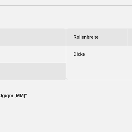
Rollenbreite
Dicke
210g/qm [MM]"