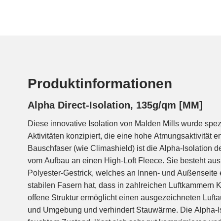
Produktinformationen
Alpha Direct-Isolation, 135g/qm [MM]
Diese innovative Isolation von Malden Mills wurde spe
kann mit verschiedensten Außen- und Innenstoffen kombin
Aktivitäten konzipiert, die eine hohe Atmungsaktivität er
ausreichend stabil um ohne Futter verarbeitet zu 
Bauschfaser (wie Climashield) ist die Alpha-Isolation de
benötigt auch keine Stütznähte. Um maximal leichte un
vom Aufbau an einen High-Loft Fleece. Sie besteht au
zu erhalten ist eine Kombi mit sehr leichten 
Polyester-Gestrick, welches an Innen- und Außenseite e
windabweisenden Stoffen ideal. Perfekte Einsatzgebie
stabilen Fasern hat, dass in zahlreichen Luftkammern 
Westen, Hosen, Handschuhe oder Mützen für winterlich
offene Struktur ermöglicht einen ausgezeichneten Luf
Bergsteigen, Jogging, Langlaufen oder Skitourengehen. Ab
und Umgebung und verhindert Stauwärme. Die Alpha-Is