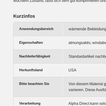
feuchtem Zustand, lässt sich sehr gut komprimieren und i
Kurzinfos
Anwendungsbereich
wärmende Bekleidung,
Eigenschaften
atmungsaktiv, windabw
Nachlieferfähigkeit
Standardartikel nachbe
Herkunftsland
USA
Bitte beachten Sie
Von diesem Material g
variieren. Diese Ausfü
Verarbeitung
Alpha Direct kann sol