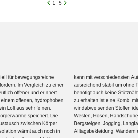
1 | 5
ziell für bewegungsreiche
iert werden und ist sogar
fordern. Im Vergleich zu einer
werden. Die Alpha-Isolation
utlich offener und erinnert
d atmungsaktive Bekleidung
s einem offenen, hydrophoben
und hoch atmungsaktiven,
in Loft aus sehr feinen,
te sind leichte Jacken,
Körperwärme speichert. Die
en Ausdauersport, z.B. für
taustausch zwischen Körper
er natürlich auch ideal für
olation wärmt auch noch in
Alltagsbekleidung, Wandern e