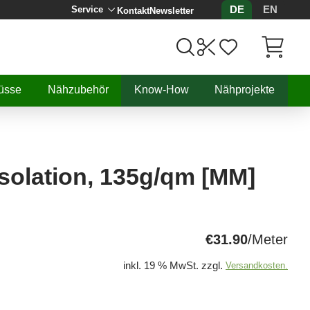
DE
EN
Service
Kontakt
Newsletter
Artikel, 
üsse
Nähzubehör
Know-How
Nähprojekte
Isolation, 135g/qm [MM]
€31.90
/Meter
inkl. 19 % MwSt. zzgl.
Versandkosten.