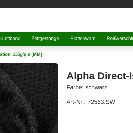
Klettband
Zeltgestänge
Plattenware
Reißverschl
lation, 135g/qm [MM]
Alpha Direct-
Farbe: schwarz
Art-Nr.:
72563.SW