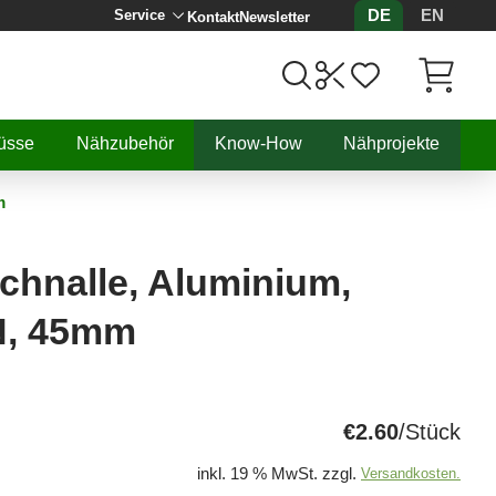
DE
EN
Service
Kontakt
Newsletter
Artikel, 
üsse
Nähzubehör
Know-How
Nähprojekte
m
chnalle, Aluminium,
N, 45mm
€2.60
/Stück
inkl. 19 % MwSt. zzgl.
Versandkosten.