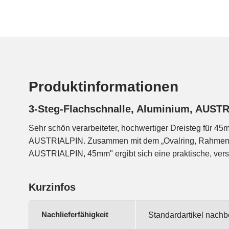
Produktinformationen
3-Steg-Flachschnalle, Aluminium, AUST
Sehr schön verarbeiteter, hochwertiger Dreisteg für 4
besseres Handling ist der Dreisteg ganz leicht gewö
AUSTRIALPIN. Zusammen mit dem „Ovalring, Rahmenfl
AUSTRIALPIN werden in Österreich nach ho
AUSTRIALPIN, 45mm" ergibt sich eine praktische, verst
Kurzinfos
Nachlieferfähigkeit
Standardartikel nachb