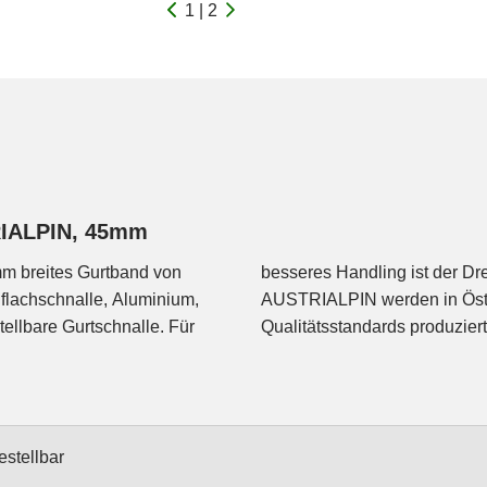
1 | 2
RIALPIN, 45mm
5mm breites Gurtband von
lbt. Die Schnallen von
achschnalle, Aluminium,
hen Sicherheits- und
ellbare Gurtschnalle. Für
Qualitätsstandards produziert
estellbar