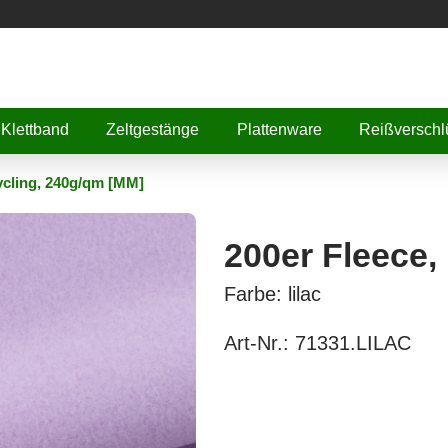
Klettband
Zeltgestänge
Plattenware
Reißverschl
cycling, 240g/qm [MM]
200er Fleece,
Farbe: lilac
Art-Nr.:
71331.LILAC