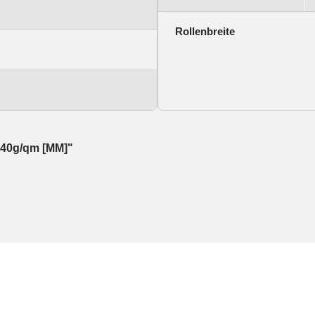
Rollenbreite
 240g/qm [MM]"