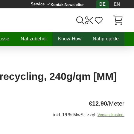
DE
EN
Service
Kontakt
Newsletter
Artikel, 
üsse
Nähzubehör
Know-How
Nähprojekte
 recycling, 240g/qm [MM]
€12.90
/Meter
inkl. 19 % MwSt. zzgl.
Versandkosten.