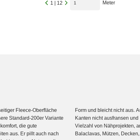
Meter
1 | 12
seitiger Fleece-Oberfläche
nfach verarbeiten, da die
sere Standard-200er Variante
üssen. Perfekt also für eine
komfort, die gute
nd Hosen bis hin zu
ten aus. Er pillt auch nach
Balaclavas, Mützen, Decken