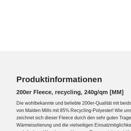
Produktinformationen
200er Fleece, recycling, 240g/qm [MM]
Die wohlbekannte und beliebte 200er-Qualität mit beid
Form und bleicht nicht aus. Außerdem lässt er sich ei
von Malden Mills mit 85% Recycling-Polyester! Wie un
Kanten nicht ausfransen und nicht eingefasst werden m
zeichnet sich dieser Fleece durch den sehr guten Trage
Vielzahl von Nähprojekten, angefangen bei Jacken, Pullovern u
Wärmeisolierung und die vielseitigen Einsatzmöglichkei