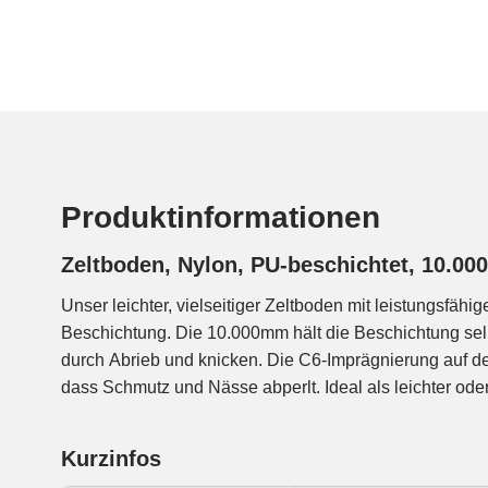
Produktinformationen
Zeltboden, Nylon, PU-beschichtet, 10.0
Unser leichter, vielseitiger Zeltboden mit leistungsfähig
zusätzliche, wasserdichte Zeltunterlage, als Footprint, für le
Beschichtung. Die 10.000mm hält die Beschichtung sel
durch Abrieb und knicken. Die C6-Imprägnierung auf de
dass Schmutz und Nässe abperlt. Ideal als leichter oder 
Kurzinfos