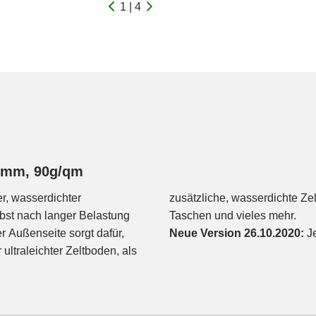
1 | 4
00mm, 90g/qm
er, wasserdichter
ichte, wasserdichte
bst nach langer Belastung
Taschen und vieles mehr.
r Außenseite sorgt dafür,
Neue Version 26.10.2020:
Je
ultraleichter Zeltboden, als