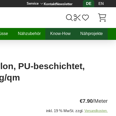
DE
EN
Service
Kontakt
Newsletter
Artikel, 
üsse
Nähzubehör
Know-How
Nähprojekte
lon, PU-beschichtet,
0g/qm
€7.90
/Meter
inkl. 19 % MwSt. zzgl.
Versandkosten.