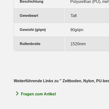
Beschichtung
Polyurethan (PU), me
Gewebeart
Taft
Gewicht (g/qm)
90g/qm
Rollenbreite
1520mm
Weiterführende Links zu " Zeltboden, Nylon, PU-be
Fragen zum Artikel