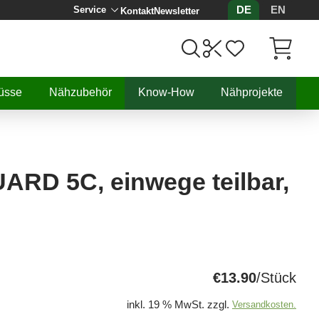
DE
EN
Service
Kontakt
Newsletter
Artikel, 
üsse
Nähzubehör
Know-How
Nähprojekte
D 5C, einwege teilbar,
€13.90
/Stück
inkl. 19 % MwSt. zzgl.
Versandkosten.