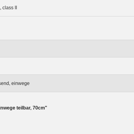
class II
send, einwege
wege teilbar, 70cm"