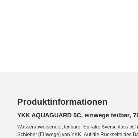
Produktinformationen
YKK AQUAGUARD 5C, einwege teilbar, 
Wasserabweisender, teilbarer Spiralreißverschluss 5C 
gespart werden kann. Wird oft bei wasserdichten Jacken und S
Schieber (Einwege) von YKK. Auf die Rückseite des Ba
Mammut etc. eingesetzt. Kann auf die gewünschte Länge gekür