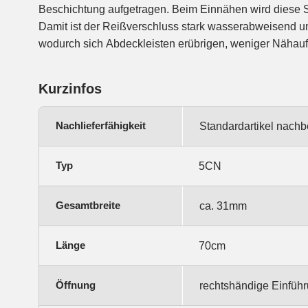
Beschichtung aufgetragen. Beim Einnähen wird diese S
verwechseln mit wasserdichten Reißverschlüssen, wie sie
Damit ist der Reißverschluss stark wasserabweisend u
wodurch sich Abdeckleisten erübrigen, weniger Nähauf
Kurzinfos
Nachlieferfähigkeit
Standardartikel nachb
Typ
5CN
Gesamtbreite
ca. 31mm
Länge
70cm
Öffnung
rechtshändige Einfüh