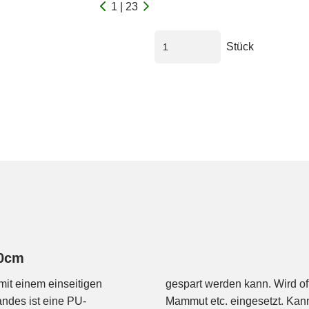
1 | 23
Stück
70cm
mit einem einseitigen
oftshells von Arcteryx,
ndes ist eine PU-
zt werden. Nicht zu