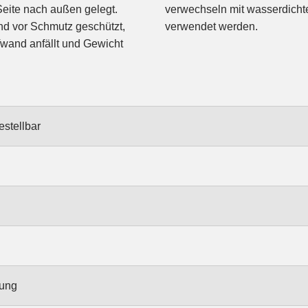
eite nach außen gelegt.
 z.B. bei Trockenanzügen
nd vor Schmutz geschützt,
verwendet werden.
wand anfällt und Gewicht
estellbar
rung