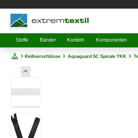
Shopware
Stoffe
Bänder
Kordeln
Komponenten
Reißverschlüsse
Aquaguard 5C Spirale YKK
T