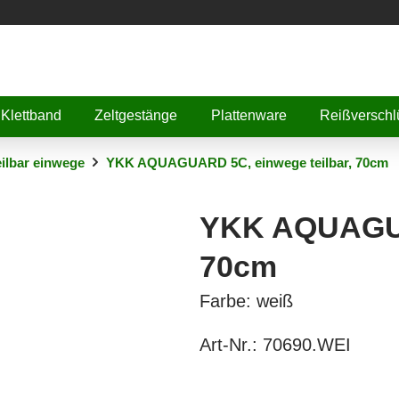
Klettband
Zeltgestänge
Plattenware
Reißverschl
eilbar einwege
YKK AQUAGUARD 5C, einwege teilbar, 70cm
YKK AQUAGUAR
70cm
Farbe: weiß
Art-Nr.:
70690.WEI