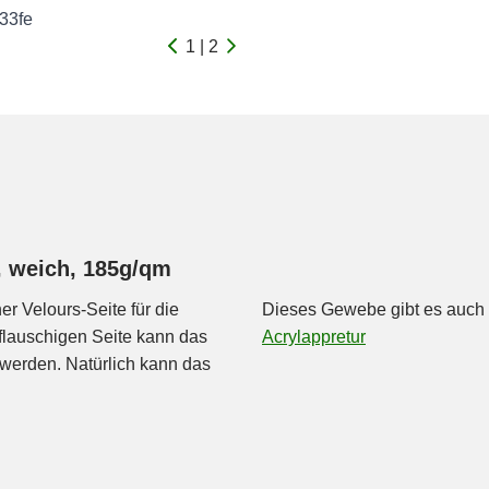
33fe
12d3f0df258e53fe75e89fe4015e
1 | 2
, weich, 185g/qm
 Velours-Seite für die
Dieses Gewebe gibt es auch 
flauschigen Seite kann das
Acrylappretur
werden. Natürlich kann das