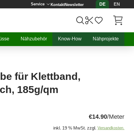
DE
EN
Service
Kontakt
Newsletter
Artikel, 
üsse
Nähzubehör
Know-How
Nähprojekte
e für Klettband,
ich, 185g/qm
€14.90
/Meter
inkl. 19 % MwSt. zzgl.
Versandkosten.