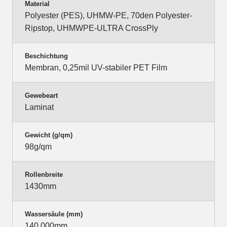
Material
Polyester (PES), UHMW-PE, 70den Polyester-
Ripstop, UHMWPE-ULTRA CrossPly
Beschichtung
Membran, 0,25mil UV-stabiler PET Film
Gewebeart
Laminat
Gewicht (g/qm)
98g/qm
Rollenbreite
1430mm
Wassersäule (mm)
140.000mm