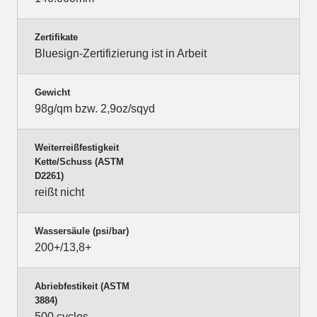
Zertifikate
Bluesign-Zertifizierung ist in Arbeit
Gewicht
98g/qm bzw. 2,9oz/sqyd
Weiterreißfestigkeit
Kette/Schuss (ASTM
D2261)
reißt nicht
Wassersäule (psi/bar)
200+/13,8+
Abriebfestikeit (ASTM
3884)
500 cycles