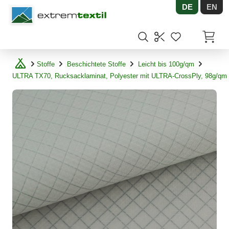
DE
EN
Shopware
Artikel
Stoffe
Beschichtete Stoffe
Leicht bis 100g/qm
ULTRA TX70, Rucksacklaminat, Polyester mit ULTRA-CrossPly, 98g/qm