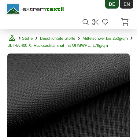
DE
EN
Shopware
Artikel
Stoffe
Beschichtete Stoffe
Mittelschwer bis 250g/qm
ULTRA 400 X, Rucksacklaminat mit UHMWPE, 178g/qm