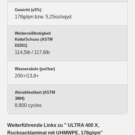
Gewicht (±5%)
178g/qm bzw. 5,25oz/sqyd
Weiterreißfestigkeit
Kette/Schuss (ASTM
D2261)
114,5lb / 117,6lb
Wassersäule (psi/bar)
200+/13,8+
Abriebfestikeit (ASTM
3884)
8.800 cycles
Weiterführende Links zu " ULTRA 400 X,
Rucksacklaminat mit UHMWPE, 178g/qm"