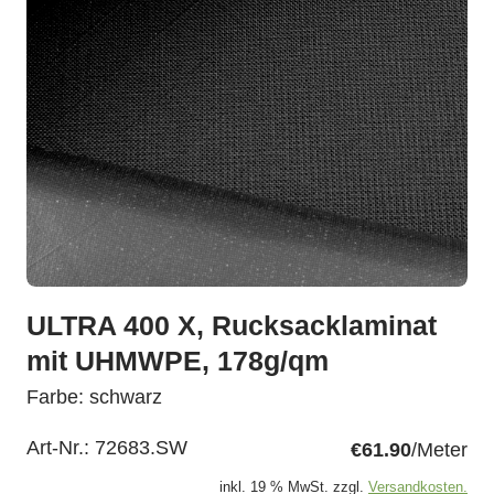
ULTRA 400 X, Rucksacklaminat
mit UHMWPE, 178g/qm
Farbe: schwarz
Art-Nr.:
72683.SW
€61.90
/Meter
inkl. 19 % MwSt. zzgl.
Versandkosten.