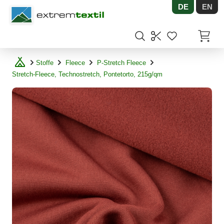
DE
EN
Shopware
Artikel
Stoffe
Fleece
P-Stretch Fleece
Stretch-Fleece, Technostretch, Pontetorto, 215g/qm