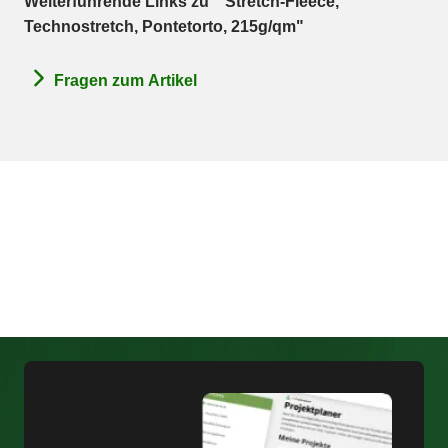
Weiterführende Links zu " Stretch-Fleece,
Technostretch, Pontetorto, 215g/qm"
Fragen zum Artikel