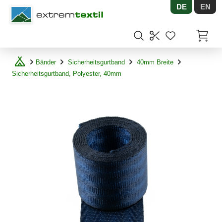
DE
EN
Shopware
Artikel
Bänder
Sicherheitsgurtband
40mm Breite
Sicherheitsgurtband, Polyester, 40mm