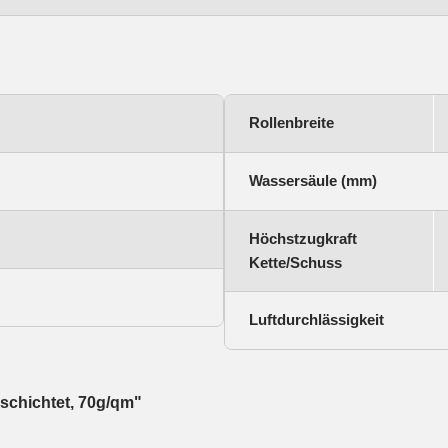
Rollenbreite
Wassersäule (mm)
Höchstzugkraft
Kette/Schuss
Luftdurchlässigkeit
eschichtet, 70g/qm"