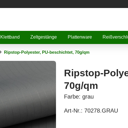
Klettband
Zeltgestänge
Plattenware
Reißverschl
Ripstop-Polyester, PU-beschichtet, 70g/qm
Ripstop-Polye
70g/qm
Farbe: grau
Art-Nr.:
70278.GRAU