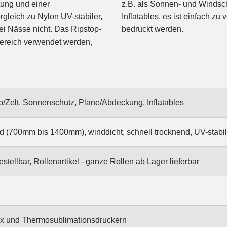
tung und einer
es auch ideal für
gleich zu Nylon UV-stabiler,
mit verschiedenen Verfahren
ei Nässe nicht. Das Ripstop-
bedruckt werden.
bereich verwendet werden,
/Zelt, Sonnenschutz, Plane/Abdeckung, Inflatables
 (700mm bis 1400mm), winddicht, schnell trocknend, UV-stabil, 
stellbar, Rollenartikel - ganze Rollen ab Lager lieferbar
tex und Thermosublimationsdruckern