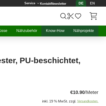
DE
EN
Service
Kontakt
Newsletter
Artikel, 
üsse
Nähzubehör
Know-How
Nähprojekte
ster, PU-beschichtet,
€10.90
/Meter
inkl. 19 % MwSt. zzgl.
Versandkosten.