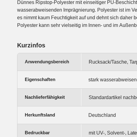
Dünnes Ripstop-Polyester mit einseitiger PU-Beschich
z.B. als Sonnen- und Windschutz. Durch seine hohe Luftdichtheit ist 
wasserabweisenden Imprägnierung. Polyester ist im Ver
Inflatables, es ist einfach zu verarbeiten und kann 
es nimmt kaum Feuchtigkeit auf und dehnt sich daher b
Polyester kann sehr vielseitig im Innen- und im Außen
Kurzinfos
Anwendungsbereich
Rucksack/Tasche, Tarp
Eigenschaften
stark wasserabweisend
Nachlieferfähigkeit
Standardartikel nachbe
Herkunftsland
Deutschland
Bedruckbar
mit UV-, Solvent-, La