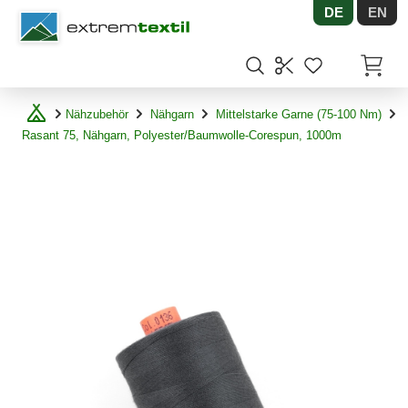
DE
EN
Shopware
Artikel
Nähzubehör
Nähgarn
Mittelstarke Garne (75-100 Nm)
Rasant 75, Nähgarn, Polyester/Baumwolle-Corespun, 1000m