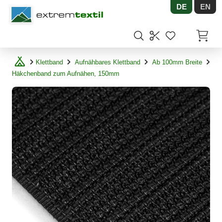
DE
EN
Shopware
Artikel
Klettband
Aufnähbares Klettband
Ab 100mm Breite
Häkchenband zum Aufnähen, 150mm