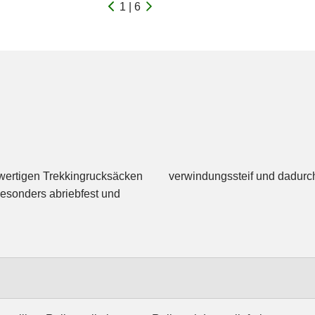
1 | 6
wertigen Trekkingrucksäcken
verwindungssteif und dadurch
besonders abriebfest und