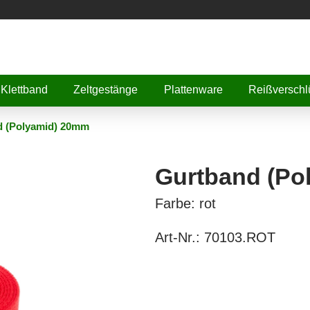
Klettband
Zeltgestänge
Plattenware
Reißverschl
d (Polyamid) 20mm
Gurtband (Po
Farbe: rot
Art-Nr.:
70103.ROT