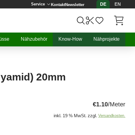
DE
EN
Service
Kontakt
Newsletter
Artikel, 
üsse
Nähzubehör
Know-How
Nähprojekte
lyamid) 20mm
€1.10
/Meter
inkl. 19 % MwSt. zzgl.
Versandkosten.