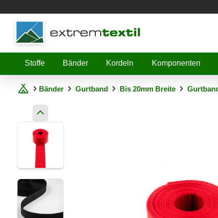
Shopware
Stoffe
Bänder
Kordeln
Komponenten
Bänder
Gurtband
Bis 20mm Breite
Gurtban