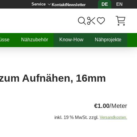
DE
EN
Service
Kontakt
Newsletter
Artikel, 
üsse
Nähzubehör
Know-How
Nähprojekte
 zum Aufnähen, 16mm
€1.00
/Meter
inkl. 19 % MwSt. zzgl.
Versandkosten.