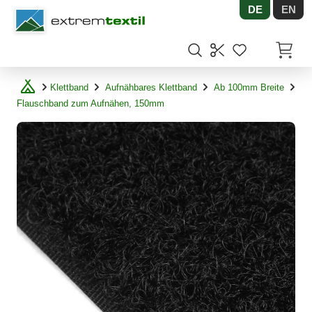
DE
EN
Shopware
Artikel
Klettband
Aufnähbares Klettband
Ab 100mm Breite
Flauschband zum Aufnähen, 150mm