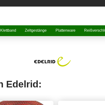
Klettband
Zeltgestänge
Plattenware
Reißverschl
n Edelrid: