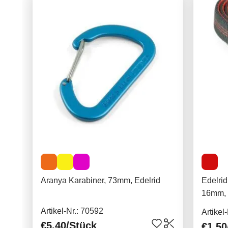
Aranya Karabiner, 73mm, Edelrid
Edelri
16mm,
Artikel-Nr.: 70592
Artikel
€5.40
/Stück
€1.50