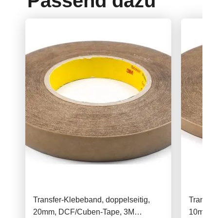
Passend dazu
Transfer-Klebeband, doppelseitig,
Transfer
20mm, DCF/Cuben-Tape, 3M
10mm, 