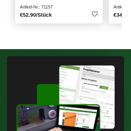
9485PC
9485PC
Artikel-Nr.: 71157
Artikel-N
€52.90
/Stück
€34.90