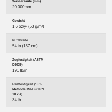
Wassersäule (mm)
20.000mm
Gewicht
1,6 oz/y² (53 g/m²)
Nutzbreite
54 in (137 cm)
Zugfestigkeit (ASTM
D3039)
191 lb/in
Reißfestigkeit (Slit-
Methode Mil-C-21189
10.2.4)
34 lb