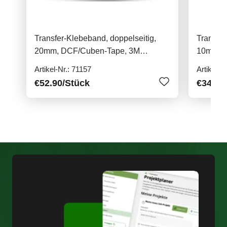
Transfer-Klebeband, doppelseitig,
Transfer
20mm, DCF/Cuben-Tape, 3M
10mm, 
9485PC
9485PC
Artikel-Nr.: 71157
Artikel-N
€52.90
/Stück
€34.90