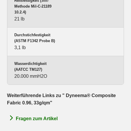
Reißfestigkeit (Slit-
Methode Mil-C-21189
10.2.4)
21 lb
Durchstichfestigkeit
(ASTM F1342 Probe B)
3,1 lb
Wasserdichtigkeit
(AATCC TM127)
20.000 mmH2O
Weiterführende Links zu " Dyneema® Composite
Fabric 0.96, 33g/qm"
Fragen zum Artikel