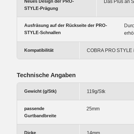
Neues Design der PRO-
Das Plus an Si
STYLE-Prägung
Ausfräsung auf der Rückseite der PRO-
Durc
STYLE-Schnallen
erhö
Kompatibilität
COBRA PRO STYLE ist
Technische Angaben
Gewicht (g/Stk)
119g/Stk
passende
25mm
Gurtbandbreite
Dicke
14mm