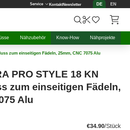
DE
EN
Service
Kontakt
Newsletter
Artikel, 
üsse
Nähzubehör
Know-How
Nähprojekte
ss zum einseitigen Fädeln, 25mm, CNC 7075 Alu
A PRO STYLE 18 KN
ss zum einseitigen Fädeln,
075 Alu
€34.90
/Stück