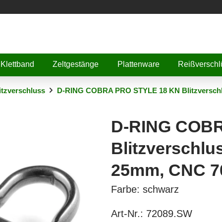
Klettband
Zeltgestänge
Plattenware
Reißverschl
itzverschluss
D-RING COBRA PRO STYLE 18 KN Blitzverschlu
D-RING COBR
Blitzverschlu
25mm, CNC 7
Farbe: schwarz
Art-Nr.:
72089.SW