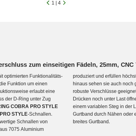
1 | 4
schluss zum einseitigen Fädeln, 25mm, CNC 
 optimierten Funktionalitäts-
produziert und erfüllen höch
 die Funktion um einen
hinaus sehen sie auch noch gu
ruktionsweise erlaubt eine
robuste Verschlüsse geeignet.
ass der D-Ring unter Zug
Drücken noch unter Last öffn
RING COBRA PRO STYLE
einem variablen Steg in der 
PRO STYLE
-Schnallen.
Gurtband durch Nähen oder eine andere Schnalle fixiert werden. Geeignet für 25mm
hwertige Schnallen von
breites Gurtband.
h aus 7075 Aluminium