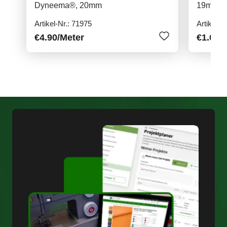
Dyneema®, 20mm
19mm
Artikel-Nr.: 71975
Artikel-N
€4.90
/Meter
€1.00
/