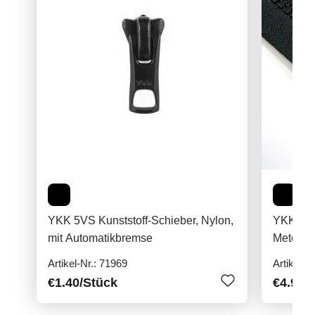
YKK 5VS Kunststoff-Schieber, Nylon,
YKK 5VS
mit Automatikbremse
Meterwa
Artikel-Nr.: 71969
Artikel-N
€1.40
/Stück
€4.90
/