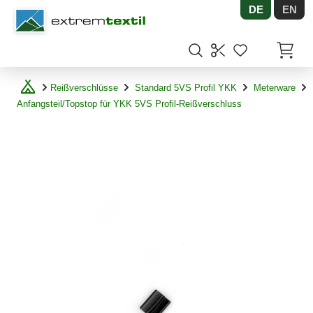
DE
EN
Shopware
Artikel
Reißverschlüsse
Standard 5VS Profil YKK
Meterware
Anfangsteil/Topstop für YKK 5VS Profil-Reißverschluss